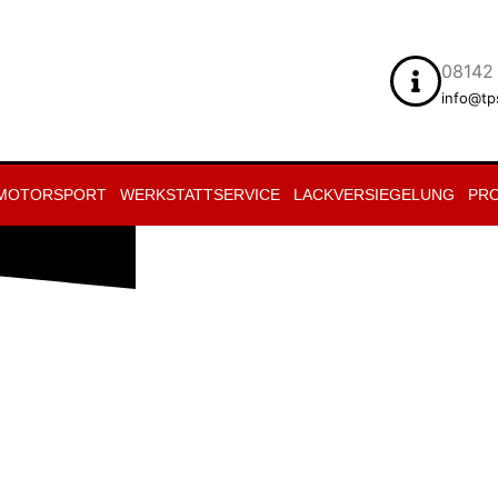
08142 
info@tp
 MOTORSPORT
WERKSTATTSERVICE
LACKVERSIEGELUNG
PR