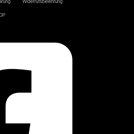
ärung
Widerrufsbelehrung
OP